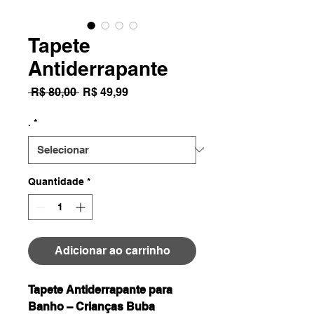
Tapete
Antiderrapante
Preço
Preço
 R$ 80,00 
R$ 49,99
normal
promocional
.
*
Quantidade
*
Adicionar ao carrinho
Tapete Antiderrapante para
Banho – Crianças Buba