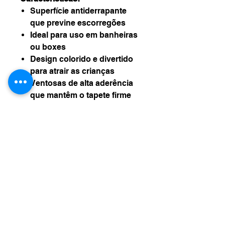
Superfície antiderrapante
que previne escorregões
Ideal para uso em banheiras
ou boxes
Design colorido e divertido
para atrair as crianças
Ventosas de alta aderência
que mantêm o tapete firme
no lugar
Feito de material durável,
seguro e fácil de limpar
Proporciona mais segurança
e conforto na hora do banho
Torne o banho mais seguro e
divertido com o Tapete
Antiderrapante da Buba,
perfeito para crianças de todas
as idades!